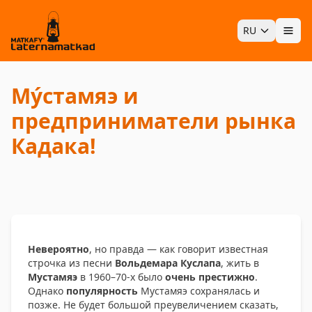
RU
Отк
Му́стамяэ и
предприниматели рынка
Кадака!
Невероятно
, но правда — как говорит известная
строчка из песни
Вольдемара Куслапа
, жить в
Мустамяэ
в 1960–70-х было
очень престижно
.
Однако
популярность
Мустамяэ сохранялась и
позже. Не будет большой преувеличением сказать,