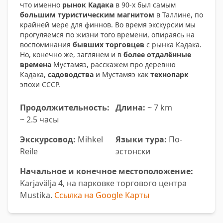
что именно
рынок Кадака
в 90-х был самым
большим туристическим магнитом
в Таллине, по
крайней мере для финнов. Во время экскурсии мы
прогуляемся по жизни того времени, опираясь на
воспоминания
бывших торговцев
с рынка Кадака.
Но, конечно же, заглянем и в
более отдалённые
времена
Мустамяэ, расскажем про деревню
Кадака,
садоводства
и Мустамяэ как
технопарк
эпохи СССР.
Продолжительность:
Длина:
~ 7 km
~ 2.5 часы
Экскурсовод:
Mihkel
Языки тура:
По-
Reile
эстонски
Начальное и конечное местоположение:
Karjavälja 4, на парковке торгового центра
Mustika.
Ссылка на Google Карты