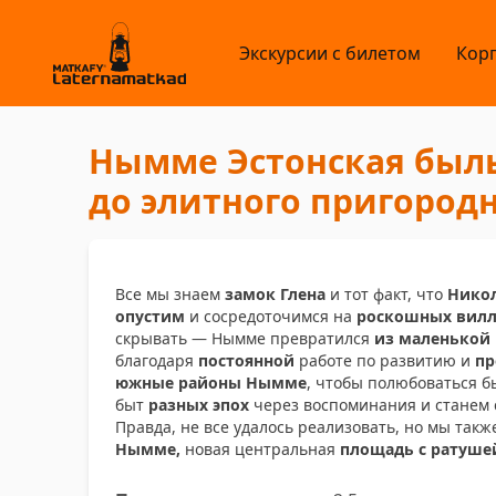
Экскурсии с билетом
Кор
Нымме Эстонская быль 
до элитного пригородн
Все мы знаем
замок Глена
и тот факт, что
Никол
опустим
и сосредоточимся на
роскошных вилл
скрывать — Нымме превратился
из маленькой 
благодаря
постоянной
работе по развитию и
п
южные районы Нымме
, чтобы полюбоваться 
быт
разных эпох
через воспоминания и станем
Правда, не все удалось реализовать, но мы такж
Нымме,
новая центральная
площадь с ратуше