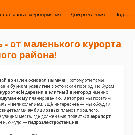
поративные мероприятия
Дни рождения
Подароч
- от маленького курорта
ого района!
ай вон Глен основал Нымме!
Поэтому эти темы
ах
и
бурном развитии
в эстонский период. Не будем
курортной деревни в элитный пригород
именно
родуманному
планированию. В этот раз мы посетим
былым великолепием. Ещё интереснее — мы обсудим
 свидетелями
амбициозных
планов прошлого.
е увидим места, где должен был появиться
аэропорт
й
и, о чудо —
гидроэлектростанция!