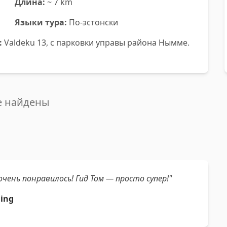
Длина:
~ 7 km
Языки тура:
По-эстонски
:
Valdeku 13, с парковки управы района Нымме.
е найдены
очень понравилось! Гид Том — просто супер!"
hing