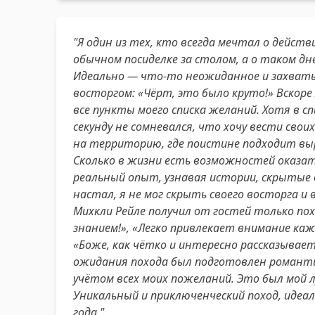
"Я один из тех, кто всегда мечтал о дейс
обычном посиделке за столом, а о таком д
Идеально — что-то неожиданное и захваты
восторгом: «Чёрт, это было круто!» Вскоре
все пункты моего списка желаний. Хотя в сп
секунду не сомневался, что хочу вести свои
на территорию, где поистине подходит вы
Сколько в жизни есть возможностей оказат
реальный опыт, узнавая истории, скрытые
настал, я не мог скрыть своего восторга и 
Михкли Рейле получил от гостей только пох
знанием!», «Легко привлекает внимание каж
«Боже, как чётко и интересно рассказывает
ожидания похода был подготовлен романтиче
учётом всех моих пожеланий. Это был мой 
Уникальный и приключенческий поход, идеа
года."