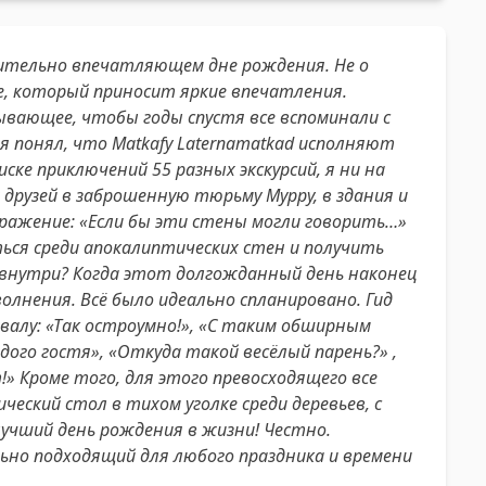
твительно впечатляющем дне рождения. Не о
не, который приносит яркие впечатления.
вающее, чтобы годы спустя все вспоминали с
 я понял, что Matkafy Laternamatkad исполняют
иске приключений 55 разных экскурсий, я ни на
х друзей в заброшенную тюрьму Мурру, в здания и
ражение: «Если бы эти стены могли говорить…»
ься среди апокалиптических стен и получить
 внутри? Когда этот долгожданный день наконец
волнения. Всё было идеально спланировано. Гид
валу: «Так остроумно!», «С таким обширным
дого гостя», «Откуда такой весёлый парень?» ,
!» Кроме того, для этого превосходящего все
ский стол в тихом уголке среди деревьев, с
лучший день рождения в жизни! Честно.
льно подходящий для любого праздника и времени