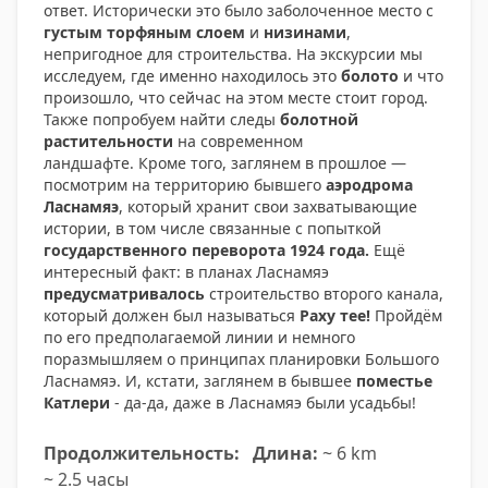
ответ. Исторически это было заболоченное место с
густым торфяным слоем
и
низинами
,
непригодное для строительства. На экскурсии мы
исследуем, где именно находилось это
болото
и что
произошло, что сейчас на этом месте стоит город.
Также попробуем найти следы
болотной
растительности
на современном
ландшафте. Кроме того, заглянем в прошлое —
посмотрим на территорию бывшего
аэродрома
Ласнамяэ
, который хранит свои захватывающие
истории, в том числе связанные с попыткой
государственного переворота
1924 года.
Ещё
интересный факт: в планах Ласнамяэ
предусматривалось
строительство второго канала,
который должен был называться
Раху тее!
Пройдём
по его предполагаемой линии и немного
поразмышляем о принципах планировки Большого
Ласнамяэ. И, кстати, заглянем в бывшее
поместье
Катлери
- да-да, даже в Ласнамяэ были усадьбы!
Продолжительность:
Длина:
~ 6 km
~ 2.5 часы