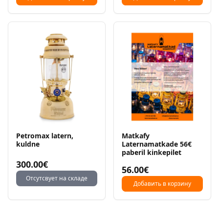
Petromax latern,
Matkafy
kuldne
Laternamatkade 56€
paberil kinkepilet
300.00€
56.00€
Отсутсвует на складе
Добавить в корзину