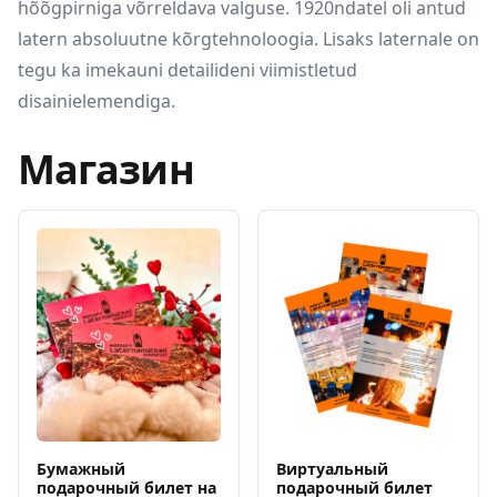
hõõgpirniga võrreldava valguse. 1920ndatel oli antud
latern absoluutne kõrgtehnoloogia. Lisaks laternale on
tegu ka imekauni detailideni viimistletud
disainielemendiga.
Магазин
Бумажный
Виртуальный
подарочный билет на
подарочный билет