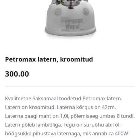
Petromax latern, kroomitud
300.00
Kvaliteetne Saksamaal toodetud Petromax latern.
Latern on kroomitud. Laterna kõrgus on 42cm.
Laterna paagi maht on 1,0l, põlemisaeg umbes 8 tundi.
Latern põleb lambiõliga. Tegu on suruõhu abil õli
hõõgsukka pihustava laternaga, mis annab ca 400W