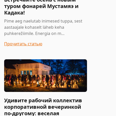
туром фонарей Мустамяэ и
Кадака!
Pime aeg naelutab inimesed tuppa, sest
aastaajale kohaselt läheb keha
puhkerežiimile. Energia on m...
Прочитать статью
Удивите рабочий коллектив
корпоративной вечеринкой
по-другому: веселая