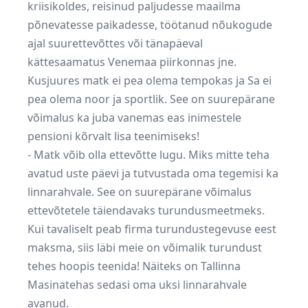
kriisikoldes, reisinud paljudesse maailma
põnevatesse paikadesse, töötanud nõukogude
ajal suurettevõttes või tänapäeval
kättesaamatus Venemaa piirkonnas jne.
Kusjuures matk ei pea olema tempokas ja Sa ei
pea olema noor ja sportlik. See on suurepärane
võimalus ka juba vanemas eas inimestele
pensioni kõrvalt lisa teenimiseks!
- Matk võib olla ettevõtte lugu. Miks mitte teha
avatud uste päevi ja tutvustada oma tegemisi ka
linnarahvale. See on suurepärane võimalus
ettevõtetele täiendavaks turundusmeetmeks.
Kui tavaliselt peab firma turundustegevuse eest
maksma, siis läbi meie on võimalik turundust
tehes hoopis teenida! Näiteks on Tallinna
Masinatehas sedasi oma uksi linnarahvale
avanud.