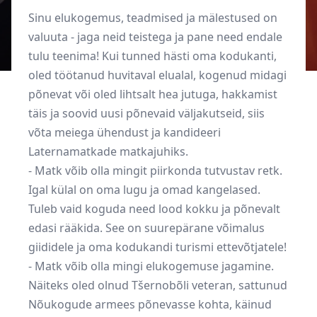
Sinu elukogemus, teadmised ja mälestused on
valuuta - jaga neid teistega ja pane need endale
tulu teenima! Kui tunned hästi oma kodukanti,
oled töötanud huvitaval elualal, kogenud midagi
põnevat või oled lihtsalt hea jutuga, hakkamist
täis ja soovid uusi põnevaid väljakutseid, siis
võta meiega ühendust ja kandideeri
Laternamatkade matkajuhiks.
- Matk võib olla mingit piirkonda tutvustav retk.
Igal külal on oma lugu ja omad kangelased.
Tuleb vaid koguda need lood kokku ja põnevalt
edasi rääkida. See on suurepärane võimalus
giididele ja oma kodukandi turismi ettevõtjatele!
- Matk võib olla mingi elukogemuse jagamine.
Näiteks oled olnud Tšernobõli veteran, sattunud
Nõukogude armees põnevasse kohta, käinud