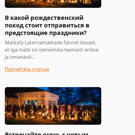
В какой рождественский
поход стоит отправиться в
предстоящие праздники?
Matkafy Laternamatkade fännid teavad,
et iga matk on olenemata teemast eriline
ja omanäoli...
Прочитать статью
Встречайте осень с новым