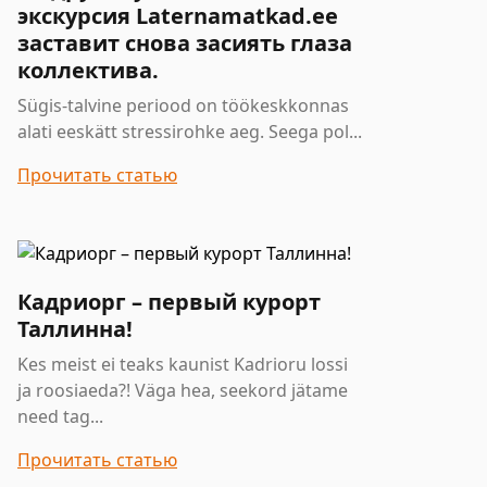
экскурсия Laternamatkad.ee
заставит снова засиять глаза
коллектива.
Sügis-talvine periood on töökeskkonnas
alati eeskätt stressirohke aeg. Seega pol...
Прочитать статью
Кадриорг – первый курорт
Таллинна!
Kes meist ei teaks kaunist Kadrioru lossi
ja roosiaeda?! Väga hea, seekord jätame
need tag...
Прочитать статью