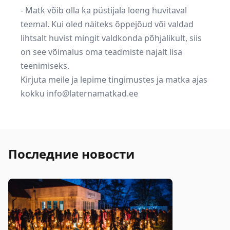
- Matk võib olla ka püstijala loeng huvitaval
teemal. Kui oled näiteks õppejõud või valdad
lihtsalt huvist mingit valdkonda põhjalikult, siis
on see võimalus oma teadmiste najalt lisa
teenimiseks.
Kirjuta meile ja lepime tingimustes ja matka ajas
kokku info@laternamatkad.ee
Последние новости