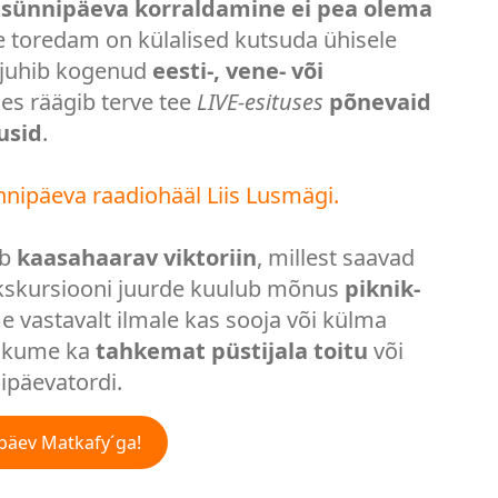
t
sünnipäeva korraldamine ei pea olema
 toredam on külalised kutsuda ühisele
a juhib kogenud
eesti-, vene- või
kes räägib terve tee
LIVE-esituses
põnevaid
usid
.
nnipäeva raadiohääl Liis Lusmägi.
ub
kaasahaarav viktoriin
, millest saavad
 Ekskursiooni juurde kuulub mõnus
piknik-
e vastavalt ilmale kas sooja või külma
pakume ka
tahkemat püstijala toitu
või
nipäevatordi.
ipäev Matkafy´ga!