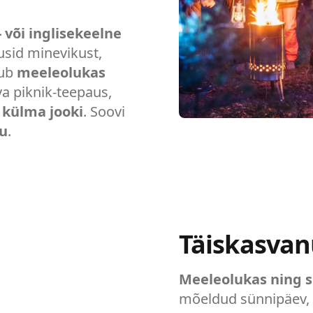
- või inglisekeelne
sid minevikust,
mub
meeleolukas
va piknik-teepaus,
i külma jooki
. Soovi
tu
.
Täiskasvan
Meeleolukas ning s
mõeldud sünnipäev, m