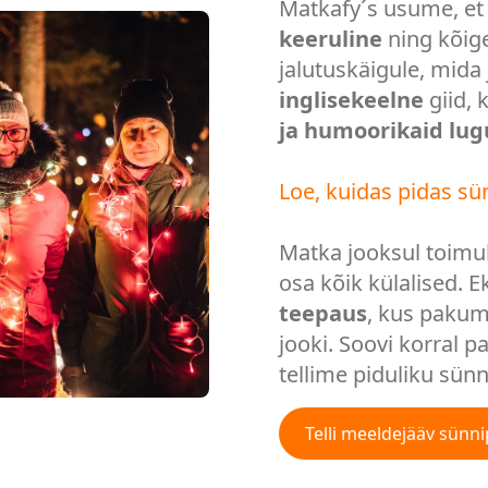
Matkafy´s usume, e
keeruline
ning kõige
jalutuskäigule, mid
inglisekeelne
giid, 
ja humoorikaid lug
Loe, kuidas pidas sü
Matka jooksul toim
osa kõik külalised.
teepaus
, kus pakum
jooki. Soovi korral 
tellime piduliku sün
Telli meeldejääv sünn