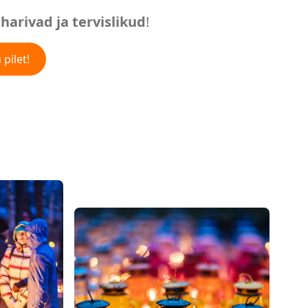
harivad ja tervislikud
!
 pilet!