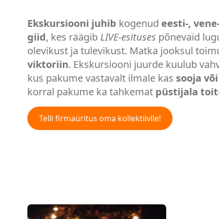
Ekskursiooni juhib
kogenud
eesti-, vene
giid
, kes räägib
LIVE-esituses
põnevaid lugu
olevikust ja tulevikust. Matka jooksul toi
viktoriin
. Ekskursiooni juurde kuulub vah
kus pakume vastavalt ilmale kas
sooja võ
korral pakume ka tahkemat
püstijala toi
Telli firmaüritus oma kollektiivile!