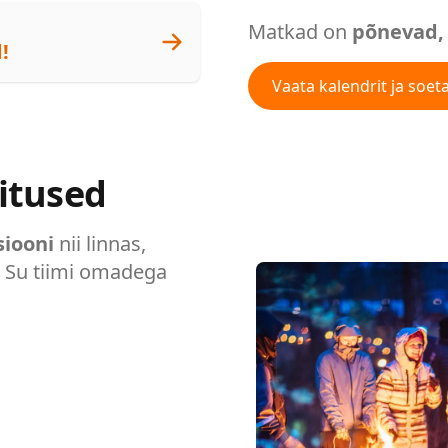
Matkad on
põnevad, 
!
Vaata kalendrit ja soeta
itused
siooni
nii linnas,
e Su tiimi omadega