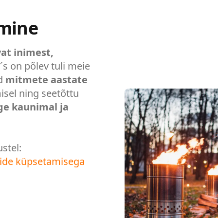
imine
at inimest,
´s on põlev tuli meie
ad
mitmete aastate
isel ning seetõttu
ge kaunimal ja
stel:
mide küpsetamisega