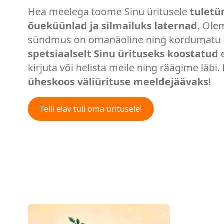
Hea meelega toome Sinu üritusele
tuletü
õueküünlad ja silmailuks laternad
. Ole
sündmus on omanäoline ning kordumatu 
spetsiaalselt Sinu ürituseks koostatud
e
kirjuta või helista meile ning räägime läbi.
üheskoos väliürituse meeldejäävaks
!
Telli elav tuli oma üritusele!