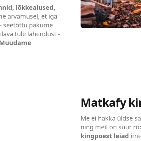
nnid, lõkkealused,
me arvamusel, et iga
- seetõttu pakume
lava tule lahendust -
Muudame
Matkafy ki
Me ei hakka üldse s
ning meil on suur rõ
kingpoest leiad
imel