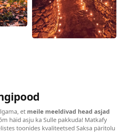
ngipood
algama, et
meile meeldivad head asjad
õm häid asju ka Sulle pakkuda! Matkafy
istes toonides kvaliteetsed Saksa päritolu