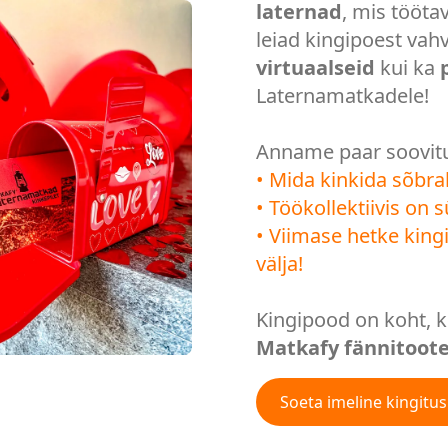
laternad
, mis töötav
leiad kingipoest vah
virtuaalseid
kui ka
Laternamatkadele!
Anname paar soovitu
• Mida kinkida sõbral
• Töökollektiivis on 
• Viimase hetke kingi
välja!
Kingipood on koht, ku
Matkafy fännitoote
Soeta imeline kingitus