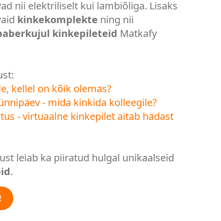
ad nii elektriliselt kui lambiõliga. Lisaks
vaid
kinkekomplekte
ning nii
paberkujul kinkepileteid
Matkafy
st:
e, kellel on kõik olemas?
sünnipäev - mida kinkida kolleegile?
tus - virtuaalne kinkepilet aitab hädast
st leiab ka piiratud hulgal unikaalseid
id
.
!