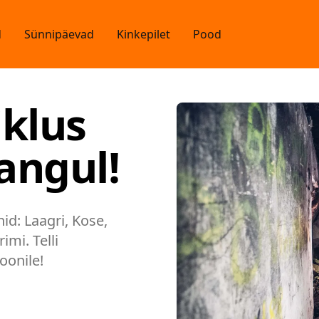
d
Sünnipäevad
Kinkepilet
Pood
klus
angul!
id: Laagri, Kose,
mi. Telli
oonile!