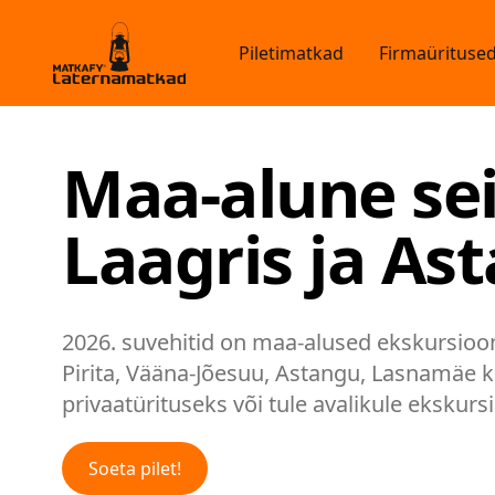
Piletimatkad
Firmaürituse
Maa-alune sei
Laagris ja Ast
2026. suvehitid on maa-alused ekskursioon
Pirita, Vääna-Jõesuu, Astangu, Lasnamäe kri
privaatürituseks või tule avalikule ekskursi
Soeta pilet!