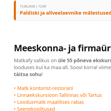
15.08.2026 | 12:00
Paldiski ja allveelaevnike mälestused
Meeskonna- ja firmaür
Matkafy valikus on
üle 55 põneva ekskur
looduses kui ka maa-all. Soovi korral viim
täitsa sohu
!
• Matk kontorist-restorani
• Linnaekskursioon Tallinnas või Tartus
• Loodusmatk maalilises rabas
• Seenekoolitused