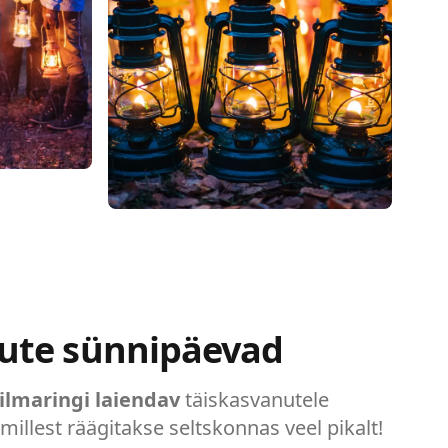
ute sünnipäevad
ilmaringi laiendav
täiskasvanutele
illest räägitakse seltskonnas veel pikalt!