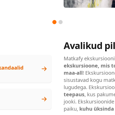
Avalikud pi
Matkafy ekskursiooni
ekskursioone, mis to
skandaalid
maa-all
! Ekskursioon
sisustavad kogu mat
lugudega. Ekskursioo
teepaus
, kus pakume
jooki. Ekskursioonide
paiku,
kuhu üksinda