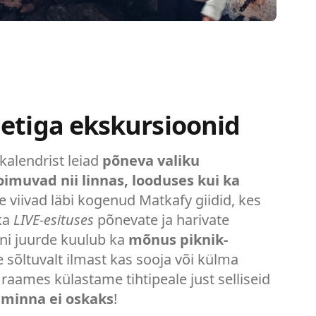
letiga ekskursioonid
kalendrist leiad
põneva valiku
imuvad nii linnas, looduses kui ka
e viivad läbi kogenud Matkafy giidid, kes
ka
LIVE-esituses
põnevate ja harivate
ni juurde kuulub ka
mõnus piknik-
 sõltuvalt ilmast kas sooja või külma
 raames külastame tihtipeale just selliseid
 minna ei oskaks
!