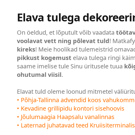
Elava tulega dekoreer
On öeldud, et lõputult võib vaadata
töötav
voolavat vett ning põlevat tuld
! Matkafy
kireks
! Meie hoolikad tulemeistrid omav
pikkust kogemust
elava tulega ringi käim
saame imelise tule Sinu üritusele tuua
kõi
ohutumal viisil
.
Elavat tuld oleme loonud mitmetel väliüritu
• Põhja-Tallinna advendid koos vahukom
• Kevadine grillipidu kontori sisehoovis
• Jõulumaagia Haapsalu vanalinnas
• Laternad juhatavad teed Kruiisiterminalis