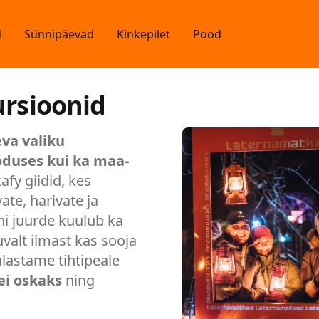
d
Sünnipäevad
Kinkepilet
Pood
ursioonid
va valiku
ooduses kui ka maa-
fy giidid, kes
te, harivate ja
i juurde kuulub ka
valt ilmast kas sooja
lastame tihtipeale
ei oskaks
ning