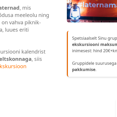
laternad
, mis
 õdusa meeleolu ning
l
on vahva piknik-
, luues eriti
Spetsiaalselt Sinu grup
ekskursiooni maksu
inimesest: hind 20€+k
kursiooni kalendrist
seltskonnaga
, siis
Gruppidele suuruseg
ekskursioon
pakkumise
.