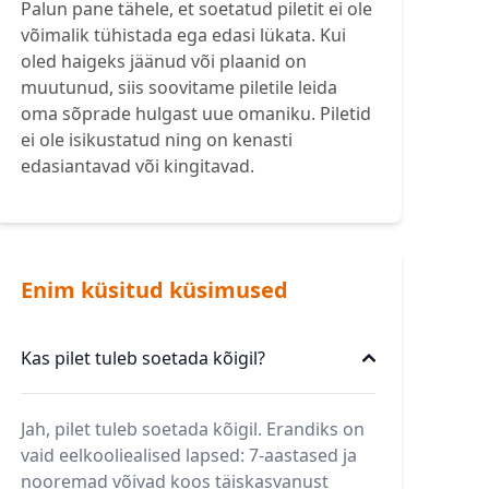
Palun pane tähele, et soetatud piletit ei ole
võimalik tühistada ega edasi lükata. Kui
oled haigeks jäänud või plaanid on
muutunud, siis soovitame piletile leida
oma sõprade hulgast uue omaniku. Piletid
ei ole isikustatud ning on kenasti
edasiantavad või kingitavad.
Enim küsitud küsimused
Kas pilet tuleb soetada kõigil?
Jah, pilet tuleb soetada kõigil. Erandiks on
vaid eelkooliealised lapsed: 7-aastased ja
nooremad võivad koos täiskasvanust