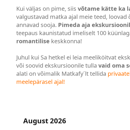
Kui väljas on pime, siis
võtame kätte ka 
valgustavad matka ajal meie teed, loovad
annavad sooja.
Pimeda aja ekskursiooni
teepaus kaunistatud imeliselt 100 küünlaga
romantilise
keskkonna!
Juhul kui Sa hetkel ei leia meeliköitvat eks
või soovid ekskursioonile tulla
vaid oma 
alati on võimalik Matkafy´lt tellida
privaat
meelepärasel ajal!
August 2026