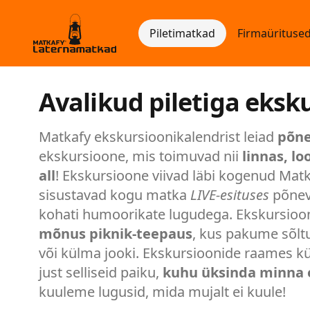
Piletimatkad
Firmaürituse
Avalikud piletiga eksk
Matkafy ekskursioonikalendrist leiad
põne
ekskursioone, mis toimuvad nii
linnas, l
all
! Ekskursioone viivad läbi kogenud Matka
sisustavad kogu matka
LIVE-esituses
põneva
kohati humoorikate lugudega. Ekskursioon
mõnus piknik-teepaus
, kus pakume sõltu
või külma jooki. Ekskursioonide raames kü
just selliseid paiku,
kuhu üksinda minna 
kuuleme lugusid, mida mujalt ei kuule!