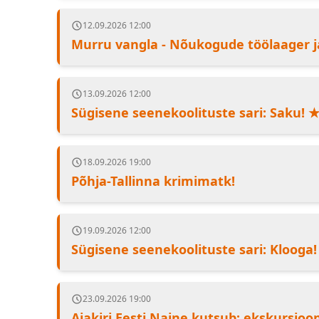
12.09.2026 12:00
Murru vangla - Nõukogude töölaager j
13.09.2026 12:00
Sügisene seenekoolituste sari: Saku! 
18.09.2026 19:00
Põhja-Tallinna krimimatk!
19.09.2026 12:00
Sügisene seenekoolituste sari: Klooga!
23.09.2026 19:00
Ajakiri Eesti Naine kutsub: ekskursioo