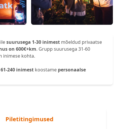
ile
suurusega 1-30 inimest
mõeldud privaatse
mus on 600€+km
. Grupp suurusega 31-60
m inimese kohta.
a
61-240 inimest
koostame
personaalse
Piletitingimused