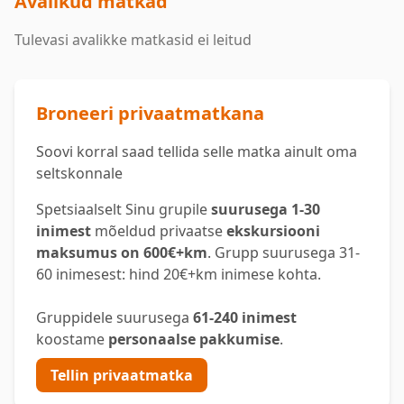
Avalikud matkad
Tulevasi avalikke matkasid ei leitud
Broneeri privaatmatkana
Soovi korral saad tellida selle matka ainult oma
seltskonnale
Spetsiaalselt Sinu grupile
suurusega 1-30
inimest
mõeldud privaatse
ekskursiooni
maksumus on 600€+km
. Grupp suurusega 31-
60 inimesest: hind 20€+km inimese kohta.
Gruppidele suurusega
61-240 inimest
koostame
personaalse pakkumise
.
Tellin privaatmatka