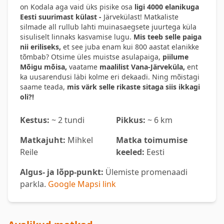
on Kodala aga vaid üks pisike osa
ligi 4000 elanikuga
Eesti suurimast külast -
Järvekülast! Matkaliste
silmade all rullub lahti muinasaegsete juurtega küla
sisuliselt linnaks kasvamise lugu.
Mis teeb selle paiga
nii eriliseks,
et see juba enam kui 800 aastat elanikke
tõmbab? Otsime üles muistse asulapaiga,
piilume
Mõigu mõisa,
vaatame
maalilist Vana-Järveküla,
ent
ka uusarendusi läbi kolme eri dekaadi. Ning mõistagi
saame teada,
mis värk selle rikaste sitaga siis ikkagi
oli?!
Kestus:
~ 2 tundi
Pikkus:
~ 6 km
Matkajuht:
Mihkel
Matka toimumise
Reile
keeled:
Eesti
Algus- ja lõpp-punkt:
Ülemiste promenaadi
parkla.
Google Mapsi link