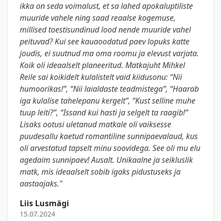
ikka on seda voimalust, et sa lahed apokaluptiliste
muuride vahele ning saad reaalse kogemuse,
millised toestisundinud lood nende muuride vahel
peituvad? Kui see kauaoodatud paev lopuks katte
joudis, ei suutnud ma oma roomu ja elevust varjata.
Koik oli ideaalselt planeeritud. Matkajuht Mihkel
Reile sai koikidelt kulalistelt vaid kiidusonu: “Nii
humoorikas!”, “Nii laialdaste teadmistega”, “Haarab
iga kulalise tahelepanu kergelt”, “Kust selline muhe
tuup leiti?”, “Issand kui hasti ja selgelt ta raagib!”
Lisaks ootusi uletanud matkale oli vaiksesse
puudesallu kaetud romantiline sunnipaevalaud, kus
oli arvestatud tapselt minu soovidega. See oli mu elu
agedaim sunnipaev! Ausalt. Unikaalne ja seikluslik
matk, mis ideaalselt sobib igaks pidustuseks ja
aastaajaks."
Liis Lusmägi
15.07.2024