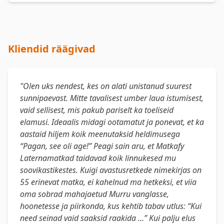
Kliendid räägivad
"Olen uks nendest, kes on alati unistanud suurest
sunnipaevast. Mitte tavalisest umber laua istumisest,
vaid sellisest, mis pakub pariselt ka toeliseid
elamusi. Ideaalis midagi ootamatut ja ponevat, et ka
aastaid hiljem koik meenutaksid heldimusega
“Pagan, see oli age!” Peagi sain aru, et Matkafy
Laternamatkad taidavad koik linnukesed mu
soovikastikestes. Kuigi avastusretkede nimekirjas on
55 erinevat matka, ei kahelnud ma hetkeksi, et viia
oma sobrad mahajaetud Murru vanglasse,
hoonetesse ja piirkonda, kus kehtib tabav utlus: “Kui
need seinad vaid saaksid raakida …” Kui palju elus