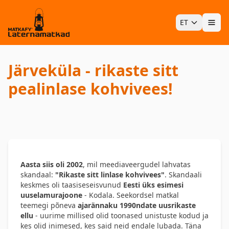
ET
Ava
Järveküla - rikaste sitt
pealinlase kohvivees!
Aasta siis oli 2002
, mil meediaveergudel lahvatas
skandaal:
"Rikaste sitt linlase kohvivees"
. Skandaali
keskmes oli taasiseseisvunud
Eesti üks esimesi
uuselamurajoone
- Kodala. Seekordsel matkal
teemegi põneva
ajarännaku 1990ndate uusrikaste
ellu
- uurime millised olid toonased unistuste kodud ja
kes olid inimesed, kes said neid endale lubada. Täna