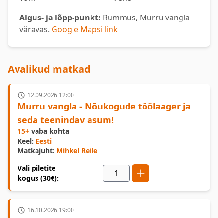
Algus- ja lõpp-punkt:
Rummus, Murru vangla
väravas.
Google Mapsi link
Avalikud matkad
12.09.2026 12:00
Murru vangla - Nõukogude töölaager ja
seda teenindav asum!
15+
vaba kohta
Keel:
Eesti
Matkajuht:
Mihkel Reile
Vali piletite
kogus (30€):
16.10.2026 19:00