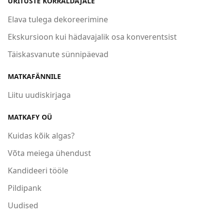
ÜRITUSTE KORRALDAJALE
Elava tulega dekoreerimine
Ekskursioon kui hädavajalik osa konverentsist
Täiskasvanute sünnipäevad
MATKAFÄNNILE
Liitu uudiskirjaga
MATKAFY OÜ
Kuidas kõik algas?
Võta meiega ühendust
Kandideeri tööle
Pildipank
Uudised