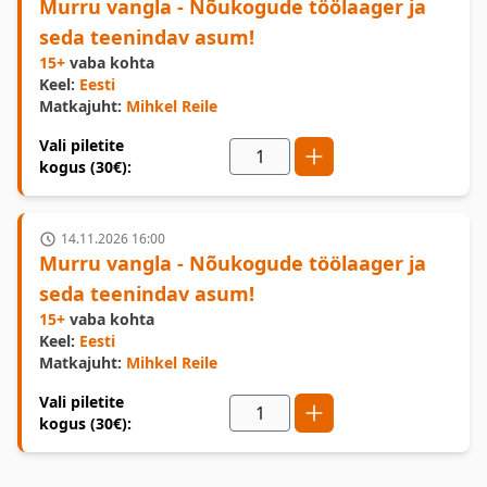
Murru vangla - Nõukogude töölaager ja
seda teenindav asum!
15+
vaba kohta
Keel:
Eesti
Matkajuht:
Mihkel Reile
Vali piletite
kogus (30€):
14.11.2026 16:00
Murru vangla - Nõukogude töölaager ja
seda teenindav asum!
15+
vaba kohta
Keel:
Eesti
Matkajuht:
Mihkel Reile
Vali piletite
kogus (30€):