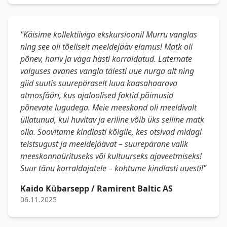
"Käisime kollektiiviga ekskursioonil Murru vanglas
ning see oli tõeliselt meeldejääv elamus! Matk oli
põnev, hariv ja väga hästi korraldatud. Laternate
valguses avanes vangla täiesti uue nurga alt ning
giid suutis suurepäraselt luua kaasahaarava
atmosfääri, kus ajaloolised faktid põimusid
põnevate lugudega. Meie meeskond oli meeldivalt
üllatunud, kui huvitav ja eriline võib üks selline matk
olla. Soovitame kindlasti kõigile, kes otsivad midagi
teistsugust ja meeldejäävat – suurepärane valik
meeskonnaürituseks või kultuurseks ajaveetmiseks!
Suur tänu korraldajatele – kohtume kindlasti uuesti!"
Kaido Kübarsepp / Ramirent Baltic AS
06.11.2025