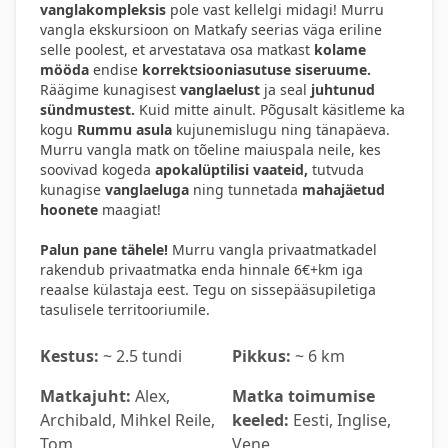
vanglakompleksis
pole vast kellelgi midagi! Murru
vangla ekskursioon on Matkafy seerias väga eriline
selle poolest, et arvestatava osa matkast
kolame
mööda
endise
korrektsiooniasutuse siseruume.
Räägime kunagisest
vanglaelust
ja seal
juhtunud
sündmustest.
Kuid mitte ainult. Põgusalt käsitleme ka
kogu
Rummu asula
kujunemislugu ning tänapäeva.
Murru vangla matk on tõeline maiuspala neile, kes
soovivad kogeda
apokalüptilisi vaateid,
tutvuda
kunagise
vanglaeluga
ning tunnetada
mahajäetud
hoonete
maagiat!
Palun pane tähele!
Murru vangla privaatmatkadel
rakendub privaatmatka enda hinnale 6€+km iga
reaalse külastaja eest. Tegu on sissepääsupiletiga
tasulisele territooriumile.
Kestus:
~ 2.5 tundi
Pikkus:
~ 6 km
Matkajuht:
Alex,
Matka toimumise
Archibald, Mihkel Reile,
keeled:
Eesti, Inglise,
Tom
Vene