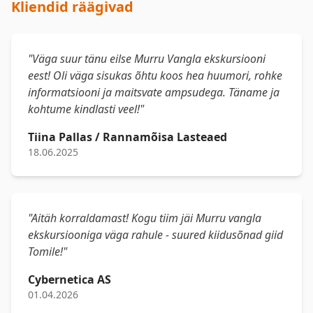
Kliendid räägivad
"Väga suur tänu eilse Murru Vangla ekskursiooni
eest! Oli väga sisukas õhtu koos hea huumori, rohke
informatsiooni ja maitsvate ampsudega. Täname ja
kohtume kindlasti veel!"
Tiina Pallas / Rannamõisa Lasteaed
18.06.2025
"Aitäh korraldamast! Kogu tiim jäi Murru vangla
ekskursiooniga väga rahule - suured kiidusõnad giid
Tomile!"
Cybernetica AS
01.04.2026