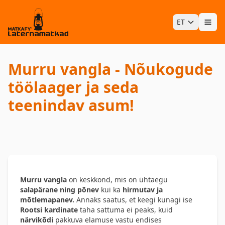
ET
Ava
Murru vangla - Nõukogude
töölaager ja seda
teenindav asum!
Murru vangla
on keskkond, mis on ühtaegu
salapärane ning põnev
kui ka
hirmutav ja
mõtlemapanev.
Annaks saatus, et keegi kunagi ise
Rootsi kardinate
taha sattuma ei peaks, kuid
närvikõdi
pakkuva elamuse vastu endises