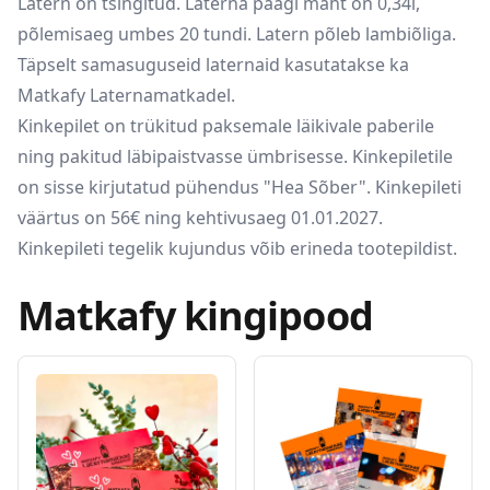
Latern on tsingitud. Laterna paagi maht on 0,34l,
põlemisaeg umbes 20 tundi. Latern põleb lambiõliga.
Täpselt samasuguseid laternaid kasutatakse ka
Matkafy Laternamatkadel.
Kinkepilet on trükitud paksemale läikivale paberile
ning pakitud läbipaistvasse ümbrisesse. Kinkepiletile
on sisse kirjutatud pühendus "Hea Sõber". Kinkepileti
väärtus on 56€ ning kehtivusaeg 01.01.2027.
Kinkepileti tegelik kujundus võib erineda tootepildist.
Matkafy kingipood