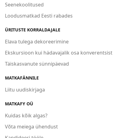
Seenekoolitused
Loodusmatkad Eesti rabades
ÜRITUSTE KORRALDAJALE
Elava tulega dekoreerimine
Ekskursioon kui hädavajalik osa konverentsist
Täiskasvanute sünnipäevad
MATKAFÄNNILE
Liitu uudiskirjaga
MATKAFY OÜ
Kuidas kõik algas?
Võta meiega ühendust
Kandideeri tööle