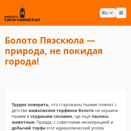
RU
Отк
Болото Пяэскюла —
природа, не покидая
города!
Трудно поверить
, что старожилы Нымме помнят с
детства
живописное торфяное болото
на окраине
Нымме
с скудными соснами
, где ещё
паслись
животные.
Правда, с советскими мелиорацией и
добычей торфа
этот идиеаллический уголок