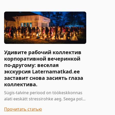
Удивите рабочий коллектив
корпоративной вечеринкой
по-другому: веселая
экскурсия Laternamatkad.ee
заставит снова засиять глаза
коллектива.
Sügis-talvine periood on töökeskkonnas
alati eeskätt stressirohke aeg. Seega pol...
Прочитать статью