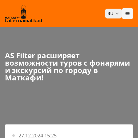
RU
Отк
AS Filter расширяет
возможности туров с фонарями
и экскурсий по городу в
Маткафи!
27.12.2024 15:25