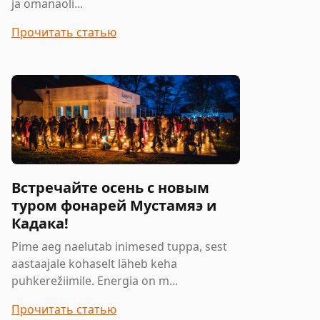
ja omanäoli...
Прочитать статью
Встречайте осень с новым
туром фонарей Мустамяэ и
Кадака!
Pime aeg naelutab inimesed tuppa, sest
aastaajale kohaselt läheb keha
puhkerežiimile. Energia on m...
Прочитать статью