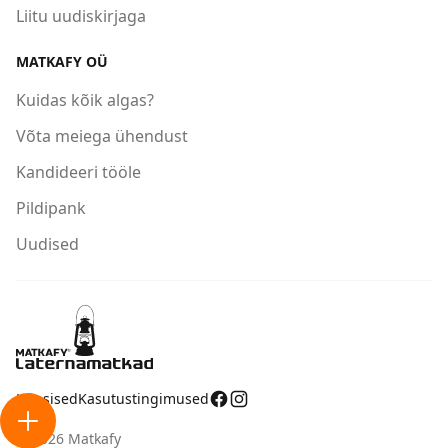
Liitu uudiskirjaga
MATKAFY OÜ
Kuidas kõik algas?
Võta meiega ühendust
Kandideeri tööle
Pildipank
Uudised
Küpsised
Kasutustingimused
Ava tegevuste menüü
© 2026 Matkafy