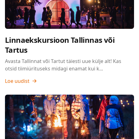
Linnaekskursioon Tallinnas või
Tartus
Avasta Tallinnat või Tartut täiesti uue külje alt! Kas
otsid tiimiürituseks midagi enamat kui k...
Loe uudist