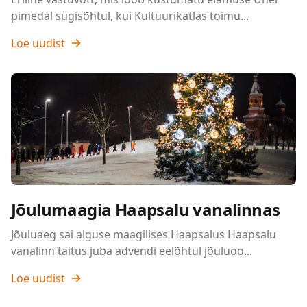
pimedal sügisõhtul, kui Kultuurikatlas toimu...
Loe uudist
Jõulumaagia Haapsalu vanalinnas
Jõuluaeg sai alguse maagilises Haapsalus Haapsalu
vanalinn täitus juba advendi eelõhtul jõuluoo...
Loe uudist