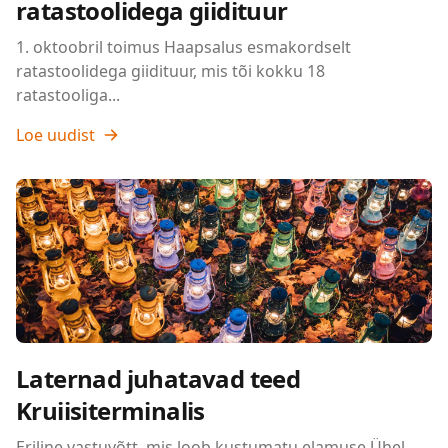
ratastoolidega giidituur
1. oktoobril toimus Haapsalus esmakordselt
ratastoolidega giidituur, mis tõi kokku 18
ratastooliga...
Loe uudist
Laternad juhatavad teed
Kruiisiterminalis
Eriline vastuvõtt, mis loob kustumatu elamuse Ühel