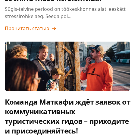
Sügis-talvine periood on töökeskkonnas alati eeskätt
stressirohke aeg. Seega pol...
Прочитать статью
Команда Маткафи ждёт заявок от
коммуникативных
туристических гидов – приходите
и присоединяйтесь!