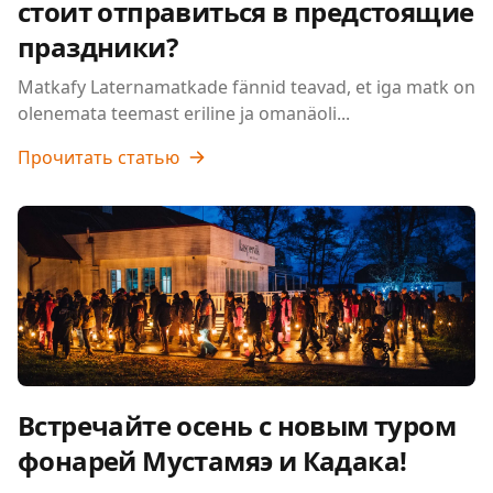
стоит отправиться в предстоящие
праздники?
Matkafy Laternamatkade fännid teavad, et iga matk on
olenemata teemast eriline ja omanäoli...
Прочитать статью
Встречайте осень с новым туром
фонарей Мустамяэ и Кадака!