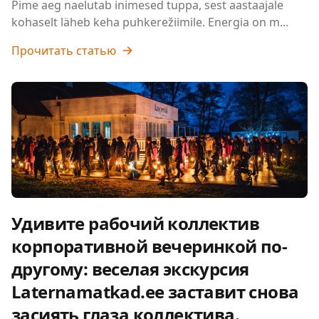
Pime aeg naelutab inimesed tuppa, sest aastaajale
kohaselt läheb keha puhkerežiimile. Energia on m...
Прочитать статью
Удивите рабочий коллектив
корпоративной вечеринкой по-
другому: веселая экскурсия
Laternamatkad.ee заставит снова
засиять глаза коллектива.