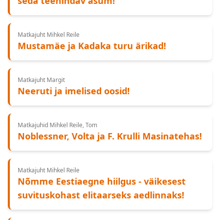
seda teenindav asum!
Matkajuht Mihkel Reile
Mustamäe ja Kadaka turu ärikad!
Matkajuht Margit
Neeruti ja imelised oosid!
Matkajuhid Mihkel Reile, Tom
Noblessner, Volta ja F. Krulli Masinatehas!
Matkajuht Mihkel Reile
Nõmme Eestiaegne hiilgus - väikesest
suvituskohast elitaarseks aedlinnaks!