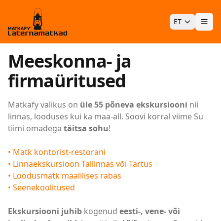
ET
Ava
Meeskonna- ja
firmaüritused
Matkafy valikus on
üle 55 põneva ekskursiooni
nii
linnas, looduses kui ka maa-all. Soovi korral viime Su
tiimi omadega
täitsa sohu
!
• Matk kontorist-restorani
• Linnaekskursioon Tallinnas või Tartus
• Loodusmatk maalilises rabas
• Seenekoolitused
Ekskursiooni juhib
kogenud
eesti-, vene- või