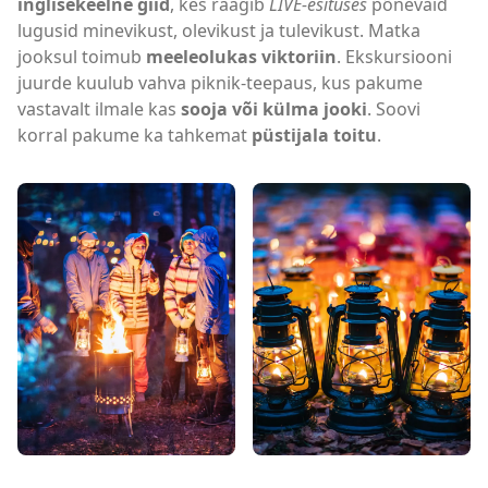
inglisekeelne giid
, kes räägib
LIVE-esituses
põnevaid
lugusid minevikust, olevikust ja tulevikust. Matka
jooksul toimub
meeleolukas viktoriin
. Ekskursiooni
juurde kuulub vahva piknik-teepaus, kus pakume
vastavalt ilmale kas
sooja või külma jooki
. Soovi
korral pakume ka tahkemat
püstijala toitu
.