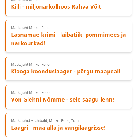
Kiili - miljonärkolhoos Rahva Võit!
Matkajuht Mihkel Reile
Lasnamäe krimi - laibatiik, pommimees ja
narkourkad!
Matkajuht Mihkel Reile
Klooga koonduslaager - põrgu maapeal!
Matkajuht Mihkel Reile
Von Glehni Nõmme - seie saagu lenn!
Matkajuhid Archibald, Mihkel Reile, Tom
Laagri - maa alla ja vangilaagrisse!