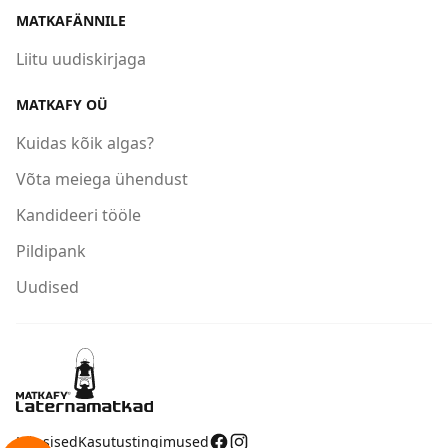
MATKAFÄNNILE
Liitu uudiskirjaga
MATKAFY OÜ
Kuidas kõik algas?
Võta meiega ühendust
Kandideeri tööle
Pildipank
Uudised
Küpsised
Kasutustingimused