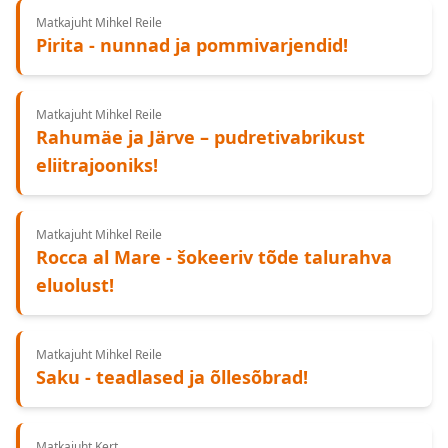
Matkajuht Mihkel Reile
Pirita - nunnad ja pommivarjendid!
Matkajuht Mihkel Reile
Rahumäe ja Järve – pudretivabrikust
eliitrajooniks!
Matkajuht Mihkel Reile
Rocca al Mare - šokeeriv tõde talurahva
eluolust!
Matkajuht Mihkel Reile
Saku - teadlased ja õllesõbrad!
Matkajuht Kert