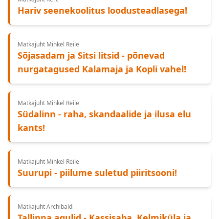
Hariv seenekoolitus loodusteadlasega!
Matkajuht Mihkel Reile
Sõjasadam ja Sitsi litsid - põnevad
nurgatagused Kalamaja ja Kopli vahel!
Matkajuht Mihkel Reile
Südalinn - raha, skandaalide ja ilusa elu
kants!
Matkajuht Mihkel Reile
Suurupi - piilume suletud piiritsooni!
Matkajuht Archibald
Tallinna agulid - Kassisaba, Kelmiküla ja