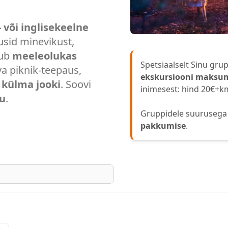
- või inglisekeelne
sid minevikust,
mub
meeleolukas
Spetsiaalselt Sinu grup
va piknik-teepaus,
ekskursiooni maksu
i külma jooki
. Soovi
inimesest: hind 20€+k
tu
.
Gruppidele suuruseg
pakkumise
.