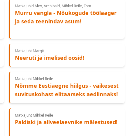
Matkajuhid Alex, Archibald, Mihkel Reile, Tom
Murru vangla - Nõukogude töölaager
ja seda teenindav asum!
Matkajuht Margit
Neeruti ja imelised oosid!
Matkajuht Mihkel Reile
Nõmme Eestiaegne hiilgus - väikesest
suvituskohast elitaarseks aedlinnaks!
Matkajuht Mihkel Reile
Paldiski ja allveelaevnike mälestused!