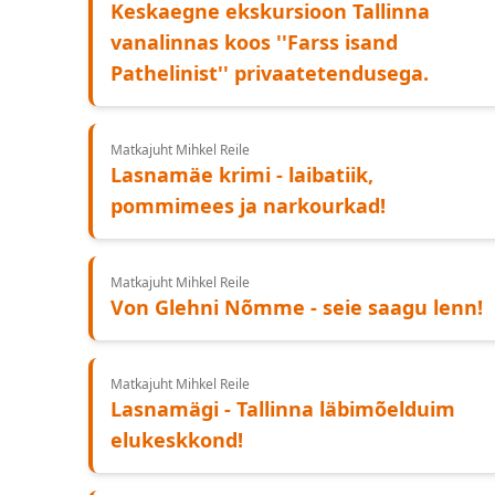
Keskaegne ekskursioon Tallinna
vanalinnas koos ''Farss isand
Pathelinist'' privaatetendusega.
Matkajuht Mihkel Reile
Lasnamäe krimi - laibatiik,
pommimees ja narkourkad!
Matkajuht Mihkel Reile
Von Glehni Nõmme - seie saagu lenn!
Matkajuht Mihkel Reile
Lasnamägi - Tallinna läbimõelduim
elukeskkond!