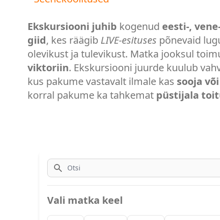
Ekskursiooni juhib
kogenud
eesti-, vene
giid
, kes räägib
LIVE-esituses
põnevaid lugu
olevikust ja tulevikust. Matka jooksul toi
viktoriin
. Ekskursiooni juurde kuulub vah
kus pakume vastavalt ilmale kas
sooja võ
korral pakume ka tahkemat
püstijala toi
Otsi
Vali matka keel