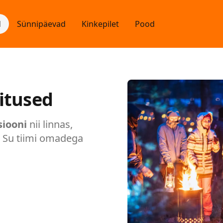
d
Sünnipäevad
Kinkepilet
Pood
itused
siooni
nii linnas,
e Su tiimi omadega