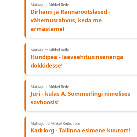
Matkajuht Mihkel Reile
Dirhami ja Rannarootslased -
vähemusrahvus, keda me
armastame!
Matkajuht Mihkel Reile
Hundipea - laevaehitusinseneriga
dokkidesse!
Matkajuht Mihkel Reile
Jüri - külas A. Sommerlingi nimelises
sovhoosis!
Matkajuhid Mihkel Reile, Tom
Kadriorg - Tallinna esimene kuurort!