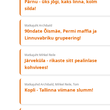
Pärnu - üks jõgi, kaks linna, kolm
silda!
Matkajuht Archibald
90ndate Õismäe, Permi maffia ja
Linnuvabriku grupeering!
Matkajuht Mihkel Reile
Järveküla - rikaste sitt pealinlase
kohvivees!
Matkajuhid Archibald, Mihkel Reile, Tom
Kopli - Tallinna viimane slumm!