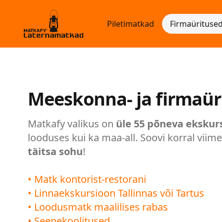
Piletimatkad
Firmaürituse
Meeskonna- ja firmaür
Matkafy valikus on
üle 55 põneva ekskur
looduses kui ka maa-all. Soovi korral viim
täitsa sohu
!
• Matk kontorist-restorani
• Linnaekskursioon Tallinnas või Tartus
• Loodusmatk maalilises rabas
• Seenekoolitused