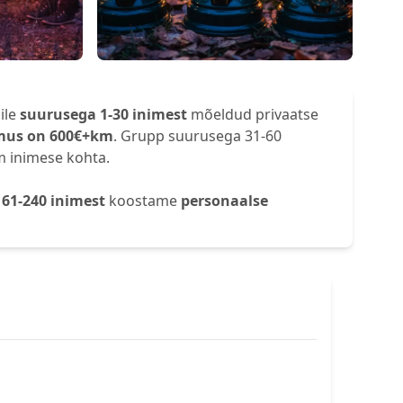
ile
suurusega 1-30 inimest
mõeldud privaatse
mus on 600€+km
. Grupp suurusega 31-60
m inimese kohta.
a
61-240 inimest
koostame
personaalse