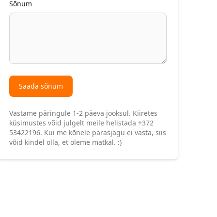
Sõnum
Saada sõnum
Vastame päringule 1-2 päeva jooksul. Kiiretes
küsimustes võid julgelt meile helistada +372
53422196. Kui me kõnele parasjagu ei vasta, siis
võid kindel olla, et oleme matkal. :)